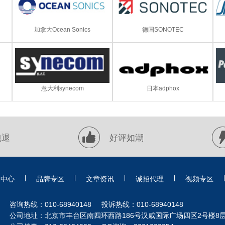
加拿大Ocean Sonics
德国SONOTEC
意大利synecom
日本adphox
包退
好评如潮
|
|
|
|
|
品中心
品牌专区
文章资讯
诚招代理
视频专区
咨询热线：010-68940148 投诉热线：010-68940148
公司地址：北京市丰台区南四环西路186号汉威国际广场四区2号楼8