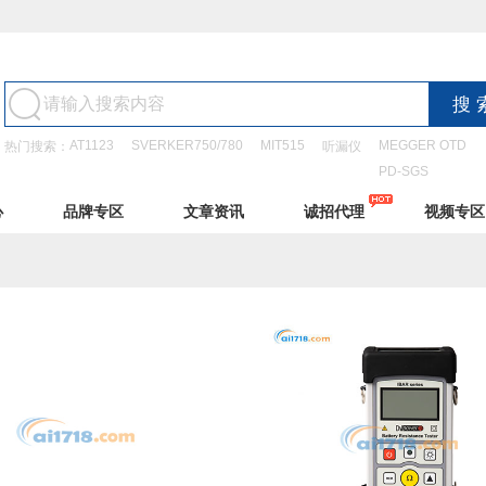
AT1123
SVERKER750/780
MIT515
MEGGER OTD
热门搜索：
听漏仪
PD-SGS
心
品牌专区
文章资讯
诚招代理
视频专区