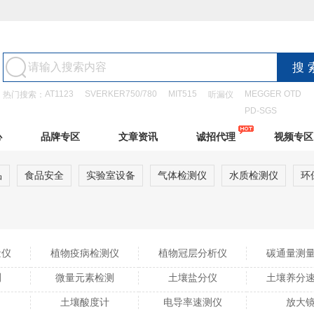
AT1123
SVERKER750/780
MIT515
MEGGER OTD
热门搜索：
听漏仪
PD-SGS
心
品牌专区
文章资讯
诚招代理
视频专区
品
食品安全
实验室设备
气体检测仪
水质检测仪
环
量仪
植物疫病检测仪
植物冠层分析仪
碳通量测
测
微量元素检测
土壤盐分仪
土壤养分
土壤酸度计
电导率速测仪
放大