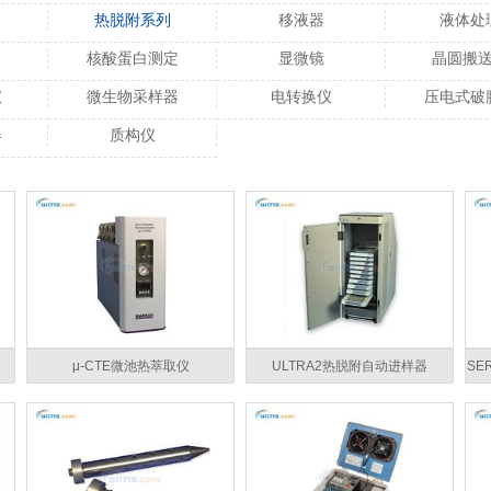
热脱附系列
移液器
液体处
核酸蛋白测定
显微镜
晶圆搬
仪
微生物采样器
电转换仪
压电式破
器
质构仪
μ-CTE微池热萃取仪
ULTRA2热脱附自动进样器
SE