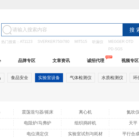
AT1123
SVERKER750/780
MIT515
MEGGER OTD
热门搜索：
听漏仪
PD-SGS
心
品牌专区
文章资讯
诚招代理
视频专区
品
食品安全
实验室设备
气体检测仪
水质检测仪
环
器
震荡混匀器/摇床
离心机
氮吹
电阻炉/马弗炉
组织捣碎机
天平
电位滴定仪
实验室试剂与耗材
平行合