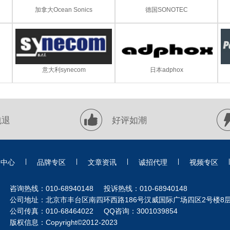
加拿大Ocean Sonics
德国SONOTEC
意大利synecom
日本adphox
包退
好评如潮
|
|
|
|
|
品中心
品牌专区
文章资讯
诚招代理
视频专区
咨询热线：010-68940148 投诉热线：010-68940148
公司地址：北京市丰台区南四环西路186号汉威国际广场四区2号楼8
公司传真：010-68464022 QQ咨询：3001039854
版权信息：Copyright©2012-2023