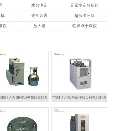
理
水分测定
元素测定分析仪
送机
光学装置
超低温冰箱
膜仪
放大镜
临界点干燥仪
RIES2 AIR SERVER苏玛罐以及
TT24-7大气/气体连续采样热脱附系
在线监测进样附件
统