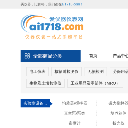
买仪器，比价格，我们都在
ai1718.com！
首页
产品中
电工仪表
核辐射检测仪
无损检测
劳保用
生物及土壤检测仪
工业用品及零部件（MRO）
实验室设备...
均质器/搅拌器
磁力搅拌
真空泵/泵类
培养箱体
密度计
折光仪