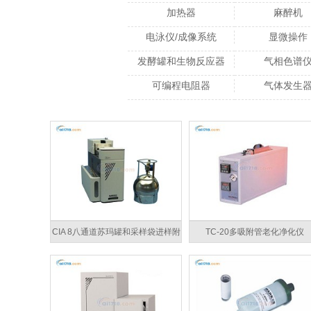
加热器
麻醉机
电泳仪/成像系统
显微操作
发酵罐和生物反应器
气相色谱
可编程电阻器
气体发生
CIA 8八通道苏玛罐和采样袋进样附
TC-20多吸附管老化净化仪
件