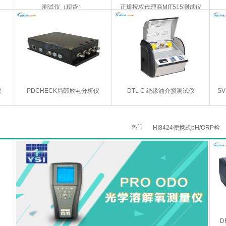
测试仪（现货）
正规授权代理商MIT515测试仪
仪
PDCHECK局部放电分析仪
DTL C 绝缘油介损测试仪
S
热门
HI8424便携式pH/ORP检
D