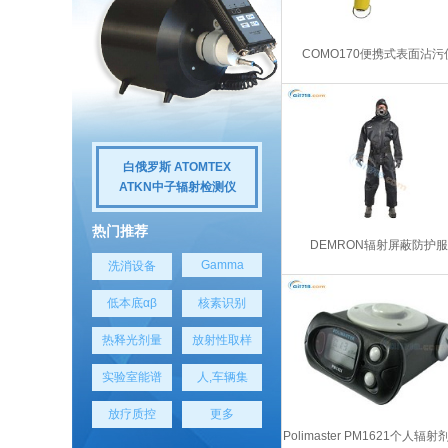
COMO170便携式表面沾污
白俄罗斯 ATOMTEX
ATKN中子辐射检测仪
热门推荐
DEMRON辐射屏蔽防护服
Gamma
洗消设备
低本底αβ
核素识别
热释光剂量
放射性取样
实验室能谱
人,车辆集
放疗质控
更多
Polimaster PM1621个人辐