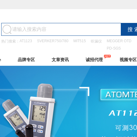
AT1123
SVERKER750/780
MIT515
MEGGER OTD
热门搜索：
听漏仪
PD-SGS
心
品牌专区
文章资讯
诚招代理
视频专区