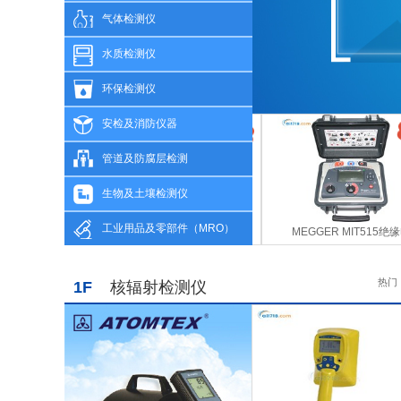
气体检测仪
水质检测仪
环保检测仪
1
2
3
4
安检及消防仪器
管道及防腐层检测
生物及土壤检测仪
工业用品及零部件（MRO）
80继电保护测试
FRAX150扫频响应分析仪
MEGGER MIT515绝
热门
1F
核辐射检测仪