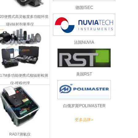
德国ISEC
1120便携式高灵敏度多功能环境
级γ辐射剂量率仪
法国NUVIA
美国RST
1117M多功能便携式核辐射检测
仪-授权代理
白俄罗斯POLIMASTER
更多品牌>
RAD7测氡仪