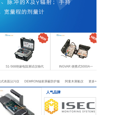
S1-568绝缘电阻测试仪独代
INGVAR 便携式5000A一
便携式表面沾污仪
DEMRON辐射屏蔽防护服
阿童木测氡仪
更多>
人气品牌