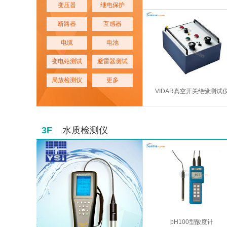
变压器
继电保护
断路器
互感器
电缆
电池
变电站测试
避雷器测试
局放检测仪
更多
VIDAR真空开关绝缘测试
3F
水质检测仪
pH100型酸度计