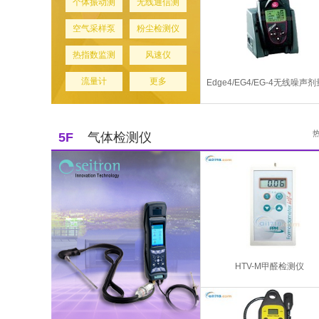
个体振动测
无线通信测
空气采样泵
粉尘检测仪
热指数监测
风速仪
流量计
更多
Edge4/EG4/EG-4无线噪声
5F
气体检测仪
HTV-M甲醛检测仪