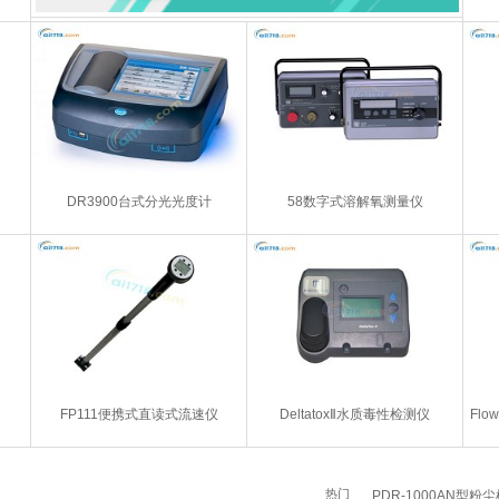
DR3900台式分光光度计
58数字式溶解氧测量仪
FP111便携式直读式流速仪
DeltatoxⅡ水质毒性检测仪
Flo
热门
PDR-1000AN型粉