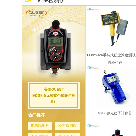
4F
环保检测仪
Dustmate手持式粉尘浓度测
境粉尘仪
美国QUEST
EDGE-5无线式个体噪声剂
量计
9306激光粒子计数器
热门推荐
电磁辐射分
噪声检测仪