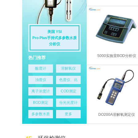
美国 YSI
Pro Plus手持式多参数水质
分析仪
5000实验室BOD分析仪
热门推荐
酸度计
溶解氧仪
浊度仪
色度仪、比
离子浓度计
COD测定
BOD测定
分光光度计
多参数水质
更多
DO200A溶解氧测定仪