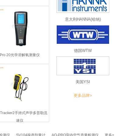
意大利HANNA(哈纳)
德国WTW
Pro 20光学溶解氧测量仪
美国YSI
更多品牌>
wTracker2手持式声学多普勒流
速仪
尘检测仪
SV104噪声剂量计
AQ-PRO室内空气质量检测仪
更多>