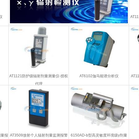
仪
AT
AT1121防护级辐射剂量测量仪-授权
AT6102伽马能谱分析仪
AT
代理
射剂量报
AT3509放射个人辐射剂量监测报警
6150AD-b型高灵敏度环境级γ剂量