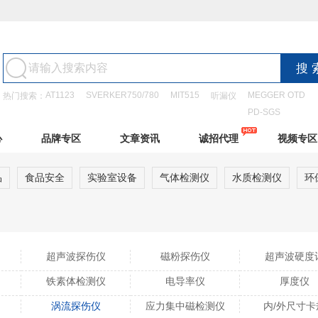
AT1123
SVERKER750/780
MIT515
MEGGER OTD
热门搜索：
听漏仪
PD-SGS
心
品牌专区
文章资讯
诚招代理
视频专区
品
食品安全
实验室设备
气体检测仪
水质检测仪
环
超声波探伤仪
磁粉探伤仪
超声波硬度
铁素体检测仪
电导率仪
厚度仪
涡流探伤仪
应力集中磁检测仪
内/外尺寸卡