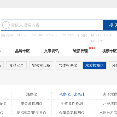
AT1123
SVERKER750/780
MIT515
MEGGER OTD
热门搜索：
听漏仪
PD-SGS
心
品牌专区
文章资讯
诚招代理
视频专区
品
食品安全
实验室设备
气体检测仪
水质检测仪
环
浊度仪
色度仪、比色计
离子浓
析仪
重金属检测仪
生物毒性检测
污泥浓
测仪
便携式ORP测量仪
余氯总氯检测仪
水质分析