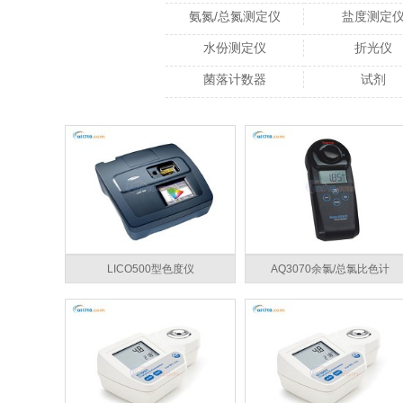
氨氮/总氮测定仪
盐度测定
水份测定仪
折光仪
菌落计数器
试剂
LICO500型色度仪
AQ3070余氯/总氯比色计