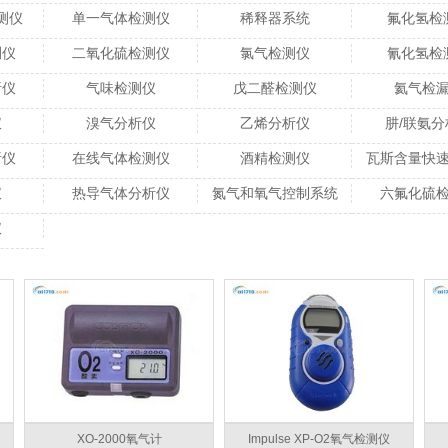
测仪
单一气体检测仪
稀释器系统
氟化氢检
测仪
二氧化硫检测仪
氯气检测仪
氰化氢检
析仪
气味检测仪
戊二醛检测仪
氦气检
仪
溴气分析仪
乙烯分析仪
肼/联氨分
析仪
在线气体检测仪
酒精检测仪
瓦斯含量快
仪
热导气体分析仪
氮气和氧气控制系统
六氟化硫
仪
XO-2000氧气计
Impulse XP-O2氧气检测仪