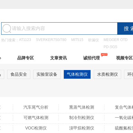
AT1123
SVERKER750/780
MIT515
MEGGER OTD
热门搜索：
听漏仪
PD-SGS
心
品牌专区
文章资讯
诚招代理
视频专区
品
食品安全
实验室设备
气体检测仪
水质检测仪
环
仪
汽车尾气分析
熏蒸气体检测
复合气体
仪
可燃气体检测
制冷剂检测仪
一氧化碳
仪
VOC检测仪
溴甲烷检测仪
硫酰氟检