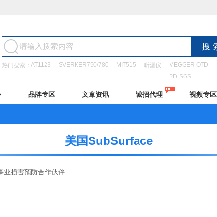
AT1123
SVERKER750/780
MIT515
MEGGER OTD
热门搜索：
听漏仪
PD-SGS
心
品牌专区
文章资讯
诚招代理
视频专区
美国SubSurface
公用事业损害预防合作伙伴