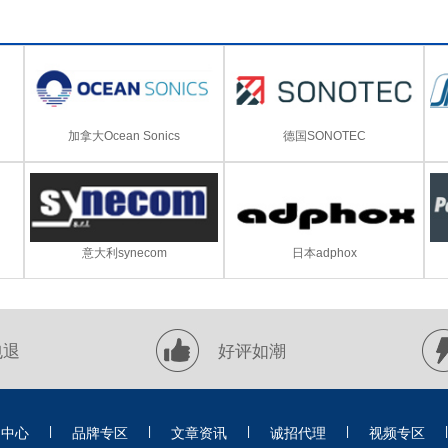
加拿大Ocean Sonics
德国SONOTEC
意大利synecom
日本adphox
包退
好评如潮
|
|
|
|
|
品中心
品牌专区
文章资讯
诚招代理
视频专区