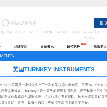
AT1123
SVERKER750/780
MIT515
MEGGER OTD
热门搜索：
听漏仪
PD-SGS
心
品牌专区
文章资讯
诚招代理
视频专区
UMENTS
英国TURNKEY INSTRUMENTS
STRUMENTS公司是一家领先生产工业和科学仪器的制造商，位于NORTHWI
质量监测设备。Turnkey生产一系列的环境监测产品（用于检测空气
动测试仪和窗口色调测试仪。这些仪器在警察部队、地方当局和采矿采石业
其是在采矿，采石，轨道交通和世界监控等应用上赢得了声誉。