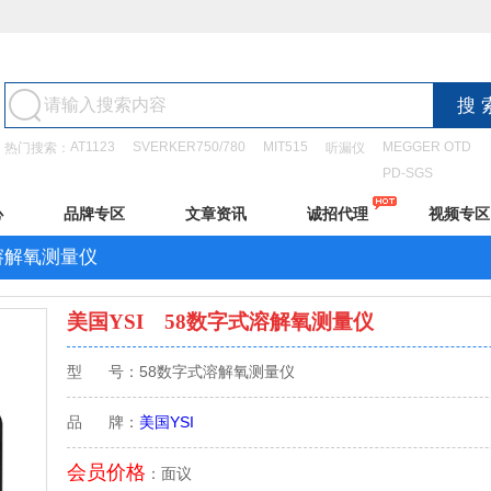
AT1123
SVERKER750/780
MIT515
MEGGER OTD
热门搜索：
听漏仪
PD-SGS
心
品牌专区
文章资讯
诚招代理
视频专区
溶解氧测量仪
美国YSI
58数字式溶解氧测量仪
型 号：58数字式溶解氧测量仪
品 牌：
美国YSI
会员价格
：面议