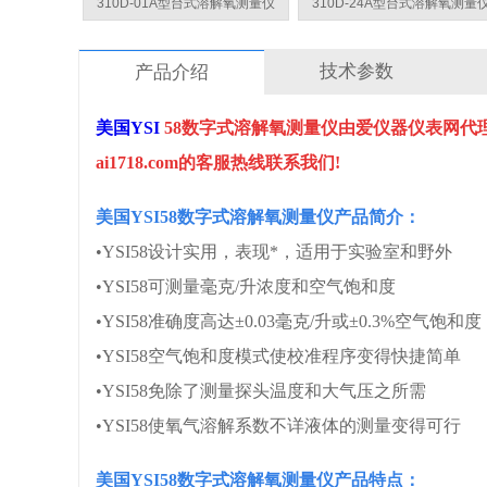
310D-01A型台式溶解氧测量仪
310D-24A型台式溶解氧测量
技术参数
产品介绍
美国YSI
58数字式溶解氧测量仪由爱仪器仪表网代
ai1718.com的客服热线联系我们!
美国YSI58数字式溶解氧测量仪
产品简介：
•YSI58设计实用，表现*，适用于实验室和野外
•
YSI58
可测量毫克/升浓度和空气饱和度
•
YSI58
准确度高达±0.03毫克/升或±0.3%空气饱和度
•
YSI58
空气饱和度模式使校准程序变得快捷简单
•
YSI58
免除了测量探头温度和大气压之所需
•
YSI58
使氧气溶解系数不详液体的测量变得可行
美国YSI58数字式溶解氧测量仪
产品特点：